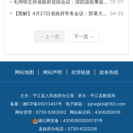
毛伟明主持省政府党组会议：深刻汲取事故惨痛教训 举一反三全面排查整改
05-07
【图解】4月27日省政府常务会议：部署大抓落实督查激励、省长质量奖管理办法、金芙蓉基金等工作
04-28
上一页
下一页
<<
>>
网站地图
|
网站声明
|
友情链接
|
政务热线
主办：平江县人民政府办公室
承办：平江县数据局
备案：
湘ICP备05013451号
电子邮箱：
pjzwgkb@163.com
网站管理：0730-6263502
网站标识码：4306260016
湘公网安备：43062602000131号
县政府办电话：0730-6222226