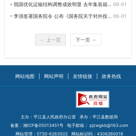
我国优化运输结构调整成效明显 去年集装箱多式联运量同比增长超15%
06-01
李强签署国务院令 公布《国务院关于对外投资的规定》
06-01
上一页
下一页
<<
>>
网站地图
|
网站声明
|
友情链接
|
政务热线
主办：平江县人民政府办公室
承办：平江县数据局
备案：
湘ICP备05013451号
电子邮箱：
pjzwgkb@163.com
网站管理：0730-6263502
网站标识码：4306260016