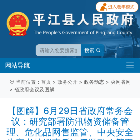
搜索
网站导航
当前位置：
首页
>
政务公开
>
政务动态
>
央网省网
>
省政府会议及图解
【图解】6月29日省政府常务会
议：研究部署防汛物资储备管
理、危化品网售监管、中央安全