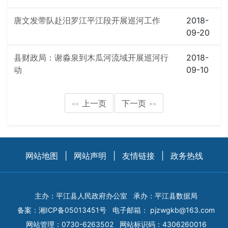
唐文发带队赴汨罗江平江段开展巡河工作
2018-
09-20
县财政局：谢淼泉到木瓜河流域开展巡河行
2018-
动
09-10
上一页
下一页
<<
>>
网站地图
|
网站声明
|
友情链接
|
政务热线
主办：平江县人民政府办公室
承办：平江县数据局
备案：
湘ICP备05013451号
电子邮箱：
pjzwgkb@163.com
网站管理：0730-6263502
网站标识码：4306260016