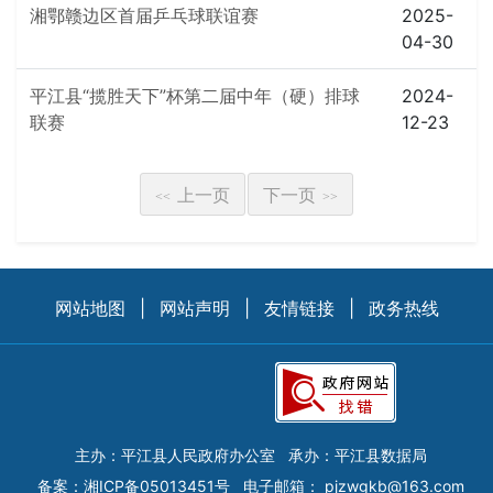
湘鄂赣边区首届乒乓球联谊赛
2025-
04-30
平江县“揽胜天下”杯第二届中年（硬）排球
2024-
联赛
12-23
上一页
下一页
<<
>>
网站地图
|
网站声明
|
友情链接
|
政务热线
主办：平江县人民政府办公室
承办：平江县数据局
备案：
湘ICP备05013451号
电子邮箱：
pjzwgkb@163.com