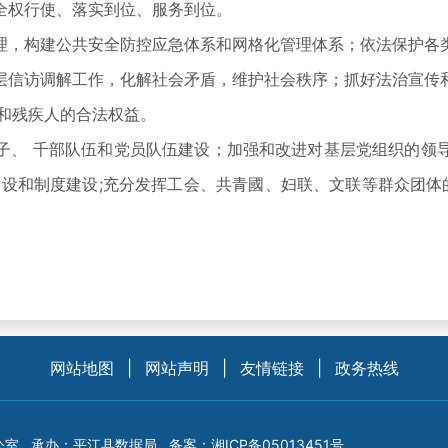
全权行使、落实到位、服务到位。
，构建公共安全防控应急体系和网格化管理体系；依法保护各类
层信访调解工作，化解社会矛盾，维护社会秩序；抓好法治宣传
和残疾人的合法权益。
、 千部队伍和党员队伍建设；加强和改进对基层党组织的领导
设和制度建设;充分发挥工会、共青國、妇联、文联等群众团体
网站地图
|
网站声明
|
友情链接
|
政务热线
公室
承办：平江县数据局
备案：
湘ICP备05013451号