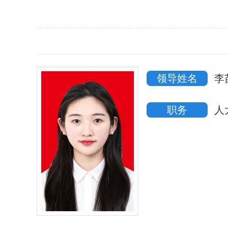
领导姓名
李
职务
人