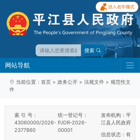
搜索
网站导航
当前位置：
首页
>
政务公开
>
法规文件
>
规范性文
件
索 引 号：
统一登记号：
发布机构：平
43060000/2026-
PJDR-2026-
江县人民政府
2377860
00001
信息状态：
有