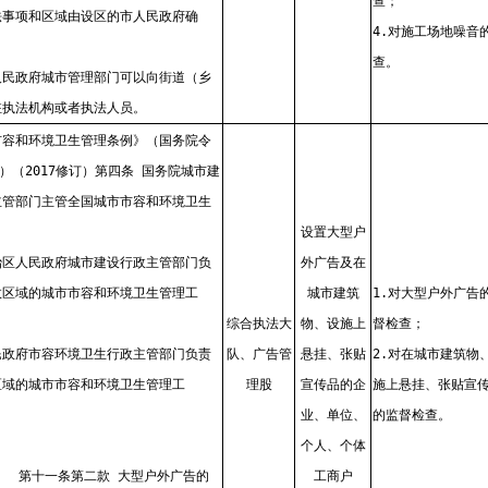
查；
法事项和区域由设区的市人民政府确
4.对施工场地噪音
查。
人民政府城市管理部门可以向街道（乡
驻执法机构或者执法人员。
市容和环境卫生管理条例》（国务院令
号）（2017修订）第四条 国务院城市建
主管部门主管全国城市市容和环境卫生
设置大型户
治区人民政府城市建设行政主管部门负
外广告及在
政区域的城市市容和环境卫生管理工
城市建筑
1.对大型户外广告
综合执法大
物、设施上
督检查；
民政府市容环境卫生行政主管部门负责
队、广告管
悬挂、张贴
2.对在城市建筑物
区域的城市市容和环境卫生管理工
理股
宣传品的企
施上悬挂、张贴宣
业、单位、
的监督检查。
个人、个体
第十一条第二款 大型户外广告的
工商户