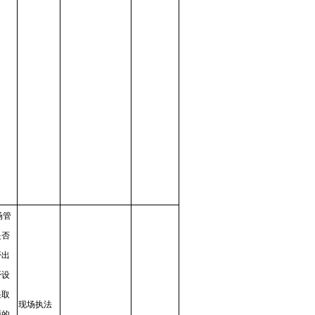
场管
是否
否出
否设
采取
现场执法
面的