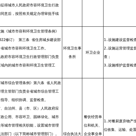
须征得城市人民政府市容环境卫生行政
门同意后，按照有关规定办理审批手续
实施《城市市容和环境卫生管理条例》
022修订） 第三条 省住房城乡建设部
1.设施建设监督检
全省城市市容和环境卫生工作。
环境卫生事
2.设施运营管理监
环卫企业
民政府市容环境卫生行政管理部门负责
务所
查；
区域内的城市市容和环境卫生管理工
3.设施维护监督检
省城市综合管理条例》第六条 省人民政
管理主管部门负责全省城市综合管理工
务指导、组织协调、监督检查。
市、自治州、县（市、区）人民政府应
市政公用、市容环卫、园林绿化、城市
餐饮经营单
1.对餐厨废弃物产
法等城市管理相关职能，设置城市管理
位和机关、
位收集、运输、处
执法部门（以下简称城市管理部门）。
综合执法大
企业事业单