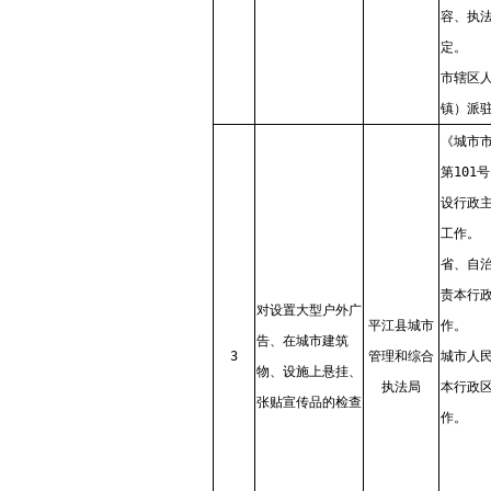
容、执
定。
市辖区
镇）派
《城市
第101
设行政
工作。
省、自
责本行
对设置大型户外广
平江县城市
作。
告、在城市建筑
3
管理和综合
城市人
物、设施上悬挂、
执法局
本行政
张贴宣传品的检查
作。