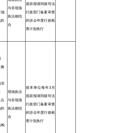
底前报请同级司法
与非现场
证核
行政部门备案审查
执法相结
况的
的涉企年度行政检
合
查计划执行
搭
道施
；
动车
按本单位每年3月
建
现场执法
底前报请同级司法
设点
与非现场
行政部门备案审查
为的
执法相结
的涉企年度行政检
合
查计划执行
的检