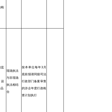
的检
的监
按本单位每年3月
现场执法
底前报请同级司法
与非现场
、设
行政部门备案审查
执法相结
传品
的涉企年度行政检
合
查计划执行