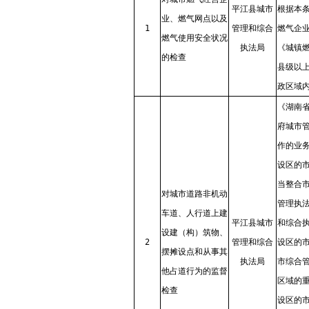
平江县城市
根据本
业、燃气网点以及
1
管理和综合
燃气企
燃气使用安全状况
执法局
《城镇燃
的检查
县级以
政区域
《湖南
府城市
作的业
设区的
当整合
对城市道路非机动
管理执
车道、人行道上建
平江县城市
和综合
设建（构）筑物、
2
管理和综合
设区的
摆摊设点和从事其
执法局
市综合
他占道行为的监督
区域的
检查
设区的