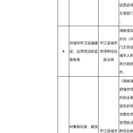
设置必
主管部
。
湖南省
办法（2
对城市环卫设施建
平江县城市
门主管
4
设、运营情况的监
管理和综合
城市人
督检查
执法局
本行政
作。
《湖南
府城市
作的业
设区的
当整合
管理执
对餐厨垃圾、建筑
平江县城市
和综合