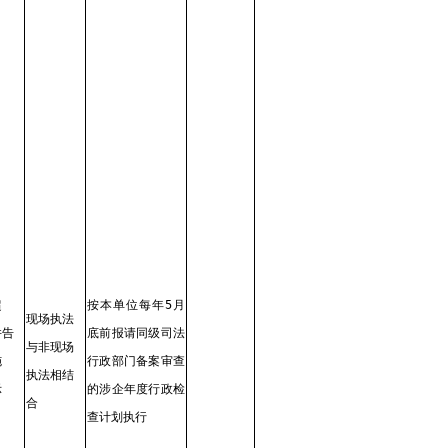
超
按本单位每年5月
现场执法
并告
底前报请同级司法
与非现场
施
行政部门备案审查
执法相结
示
的涉企年度行政检
合
查计划执行