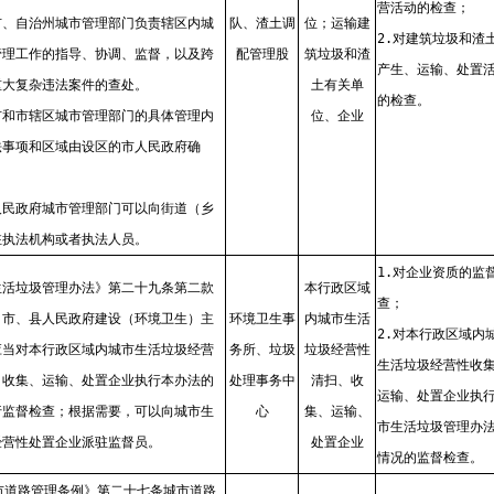
营活动的检查；
市、自治州城市管理部门负责辖区内城
队、渣土调
位；运输建
2.对建筑垃圾和渣
管理工作的指导、协调、监督，以及跨
配管理股
筑垃圾和渣
产生、运输、处置
重大复杂违法案件的查处。
土有关单
的检查。
市和市辖区城市管理部门的具体管理内
位、企业
法事项和区域由设区的市人民政府确
人民政府城市管理部门可以向街道（乡
驻执法机构或者执法人员。
1.对企业资质的监
生活垃圾管理办法》第二十九条第二款
本行政区域
查；
、市、县人民政府建设（环境卫生）主
环境卫生事
内城市生活
2.对本行政区域内
应当对本行政区域内城市生活垃圾经营
务所、垃圾
垃圾经营性
生活垃圾经营性收
、收集、运输、处置企业执行本办法的
处理事务中
清扫、收
运输、处置企业执
行监督检查；根据需要，可以向城市生
心
集、运输、
市生活垃圾管理办
经营性处置企业派驻监督员。
处置企业
情况的监督检查。
城市道路管理条例》第二十七条城市道路