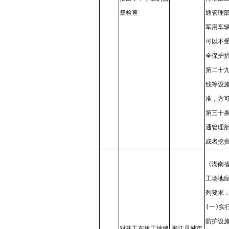
督检查
通管理
军用车
可以不
全保护
第二十
线等设
准，方
第三十
通管理
或者挖
《湖南
工场地
列要求
(一)
防护设
对开工在建工地建
平江县城市