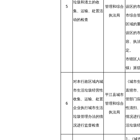
垃圾和渣土的收
5
管理和综合
设区的
集、运输、处置活
执法局
市综合
动的检查
区域的
设区的
容、执
定。
市辖区
镇）派
对本行政区域内城
《城市
市生活垃圾经营性
直辖市
平江县城市
收集、运输、处置
管部门
6
管理和综合
企业执行城市生活
性清扫
执法局
垃圾管理办法的情
情况进
况进行监督检查
活垃圾
1.《