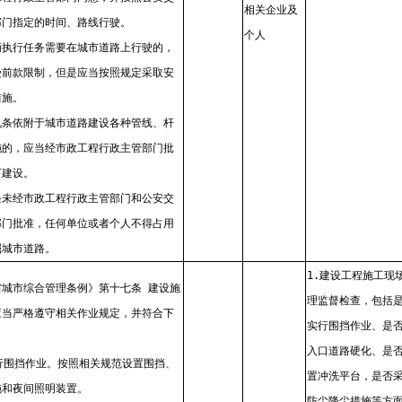
相关企业及
部门指定的时间、路线行驶。
个人
辆执行任务需要在城市道路上行驶的，
受前款限制，但是应当按照规定采取安
措施。
九条依附于城市道路建设各种管线、杆
施的，应当经市政工程行政主管部门批
可建设。
条未经市政工程行政主管部门和公安交
部门批准，任何单位或者个人不得占用
掘城市道路。
1.建设工程施工现
省城市综合管理条例》第十七条 建设施
理监督检查，包括
应当严格遵守相关作业规定，并符合下
实行围挡作业、是
：
入口道路硬化、是
实行围挡作业。按照相关规范设置围挡、
置冲洗平台，是否
施和夜间照明装置。
防尘降尘措施等方