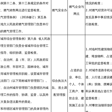
条例第十二条、第十三条规定的条件对
情况的检查；
燃气企业与
业、燃气销售网点进行监督检查。
燃气安全办
2.对燃气经营许可
网点
气管理条例》（2016修订）第五条
发后及事中事后情
上地方人民政府燃气管理部门负责本行
行政检查。
内的燃气管理工作。
省城市综合管理条例》第六条 省人民政
管理主管部门负责全省城市综合管理工
1.对临时性建筑物
务指导、组织协调、监督检查。
建、堆放物料、占
市、自治州、县（市、区）人民政府应
工审批的监督检查
市政公用、市容环卫、园林绿化、城市
占道的企
2.对城市道路非机
法等城市管理相关职能，设置城市管理
业、单位、
道、人行道上建设
执法部门（以下简称城市管理部门）。
综合执法大
个人、个体
（构）筑物、摆摊
市、自治州城市管理部门负责辖区内城
队、渣土调
工商户、餐
和从事其他占道行
管理工作的指导、协调、监督，以及跨
配管理股
饮企业、建
监督检查；
重大复杂违法案件的查处。
筑施工企业
3.对餐饮油烟排放
市和市辖区城市管理部门的具体管理内