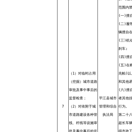
范围内禁
(一)擅
(二)
辆擅自
(三)
刹车;
(四)擅
(五)在
（1）对临时占用
兆帕)以
（挖掘）城市道路
和其他易
审批及事中事后的
(六)
监督检查；
平江县城市
者其他挂
7
（2）对依附于城
管理和综合
行为。
市道路建设各种管
执法局
第二十
线、杆线等设施审
超长车
批及事中事后的监
得市政