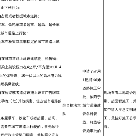
止下列行为:
自占用或者挖掘城市道路;
履带车、铁轮车或者超重、超高、超长车
在城市道路上行驶;
机动车在桥梁或者非指定的城市道路上试
自在城市道路上建设建筑物、构筑物;
桥梁上架设压力在4公斤/平方厘米(0.4
申请了占用
上的煤管道、10千伏以上的高压电力线
(挖掘)城市
燃易爆管线;
道路施工审
擅自在桥梁或者路灯设施上设置广告牌或
现场查看工地是否
批。依附于
浮物;(七)其他损害、侵占城市道路的
期、超面积施工，
综合执法大
城市道路建
知申请人注意文明
队
设各种管
八条履带车、铁轮车或者超重、超高、
工，悬挂好施工公
线、杆线等
辆需要在城市道路上行驶的，事先须征
牌。
设施审批的
工程行政主管部门同意，并按照公安交