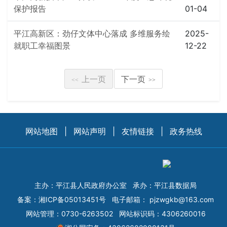
保护报告
01-04
平江高新区：劲仔文体中心落成 多维服务绘
2025-
就职工幸福图景
12-22
上一页
下一页
<<
>>
网站地图
|
网站声明
|
友情链接
|
政务热线
主办：平江县人民政府办公室
承办：平江县数据局
备案：
湘ICP备05013451号
电子邮箱：
pjzwgkb@163.com
网站管理：0730-6263502
网站标识码：4306260016