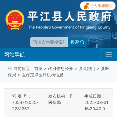
搜索
网站导航
当前位置：
首页
>
政府信息公开
>
县直部门
>
县医
保局
>
医保定点医疗机构信息
索 引 号：
发布机构：县
生成日期：
76547/2025-
医保局
2025-03-31
2281267
16:30:40.0