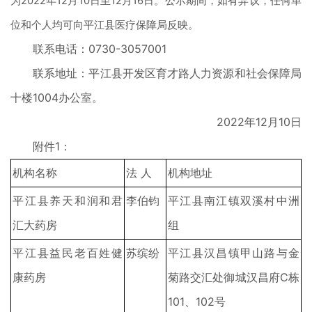
为2022年12月10日至12月16日。公示期间，如有异议，任何单
位和个人均可向平江县医疗保障局反映。
联系电话：0730-3057001
联系地址：平江县开发区育才路人力资源和社会保障局
十楼1004办公室。
2022年12月10日
附件1：
机构名称
法 人
机构地址
平江县养天和润和君
李伯钧
平江县南江镇双溪村中洲
汇大药房
组
平江县益民老百姓健
苏缤纷
平江县汉昌镇甲山路与金
康药房
菊路交汇处御城汉昌府C栋
101、102号