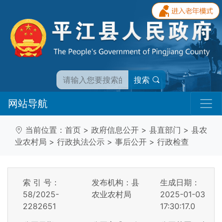
搜索
网站导航
当前位置：
首页
>
政府信息公开
>
县直部门
>
县农
业农村局
>
行政执法公示
>
事后公开
>
行政检查
索 引 号：
发布机构：县
生成日期：
58/2025-
农业农村局
2025-01-03
2282651
17:30:17.0