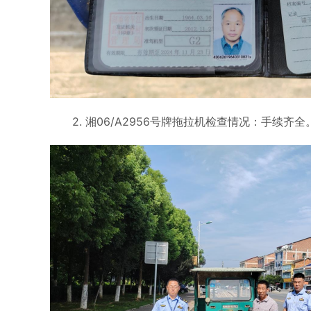
2. 湘06/A2956号牌拖拉机检查情况：手续齐全