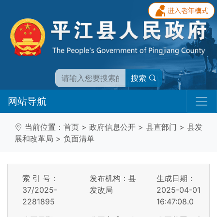
搜索
网站导航
当前位置：
首页
>
政府信息公开
>
县直部门
>
县发
展和改革局
>
负面清单
索 引 号：
发布机构：县
生成日期：
37/2025-
发改局
2025-04-01
2281895
16:47:08.0