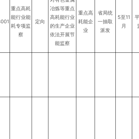
重点高耗
冶炼等重点
重点高
省局统
能行业能
高耗能行业
5至11
3001
定向
耗能企
一抽取
耗专项监
的生产企业
月
业
派发
察
依法开展节
能监察