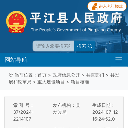
搜索
网站导航
当前位置：
首页
>
政府信息公开
>
县直部门
>
县发
展和改革局
>
重大建设项目
>
项目核准
索 引 号：
发布机构：县
生成日期：
37/2024-
发改局
2024-07-12
2214107
16:24:52.0