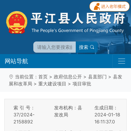
搜索
网站导航
当前位置：
首页
>
政府信息公开
>
县直部门
>
县发
展和改革局
>
重大建设项目
>
项目审批
索 引 号：
发布机构：县
生成日期：
37/2024-
发改局
2024-01-18
2158892
16:11:37.0