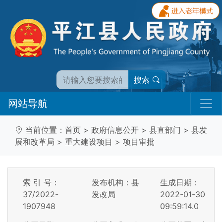
搜索
网站导航
当前位置：
首页
>
政府信息公开
>
县直部门
>
县发
展和改革局
>
重大建设项目
>
项目审批
索 引 号：
发布机构：县
生成日期：
37/2022-
发改局
2022-01-30
1907948
09:59:14.0