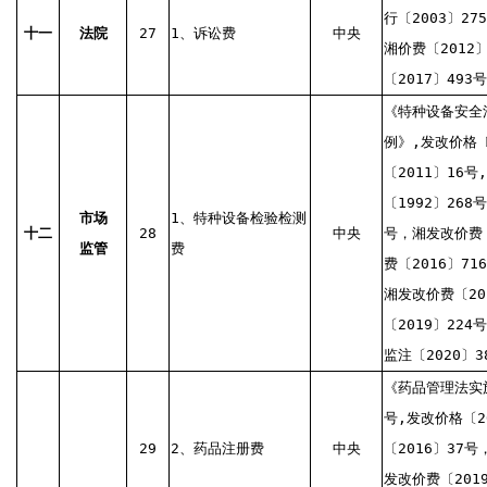
行〔2003〕27
十一
法院
27
1、诉讼费
中央
湘价费〔2012
〔2017〕493号
《特种设备安全
例》,发改价格〔
〔2011〕16号
〔1992〕268
市场
1、特种设备检验检测
十二
28
中央
号，湘发改价费〔
监管
费
费〔2016〕71
湘发改价费〔20
〔2019〕224
监注〔2020〕3
《药品管理法实施
号,发改价格〔2
29
2、药品注册费
中央
〔2016〕37号
发改价费〔201