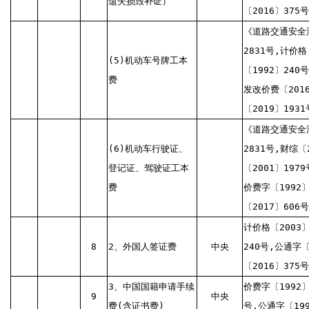
遗失损毁补证）
〔2016〕375
《道路交通安全
2831号,计价格
(5)机动车号牌工本
〔1992〕240
费
发改价费〔201
〔2019〕1931
《道路交通安全
(6)机动车行驶证、
2831号,财综〔
登记证、驾驶证工本
〔2001〕197
费
价费字〔1992
〔2017〕606号
计价格〔2003〕
8
2、外国人签证费
中央
240号,公通字
〔2016〕375号
3、中国国籍申请手续
价费字〔1992〕
9
中央
费(含证书费)
号,公通字〔199