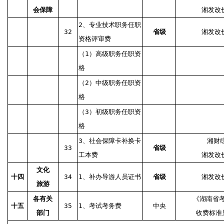
会保障
湘发改价
2、专业技术职务任职
32
省级
湘发改价
资格评审费
（1）高级职务任职资
格
（2）中级职务任职资
格
（3）初级职务任职资
格
3、社会保障卡补换卡
湘财综
33
省级
工本费
湘发改价
文化
十四
34
1、补办导游人员证书
省级
湘发改价
旅游
各有关
《湖南省
十五
35
1、考试考务费
中央
部门
收费标准