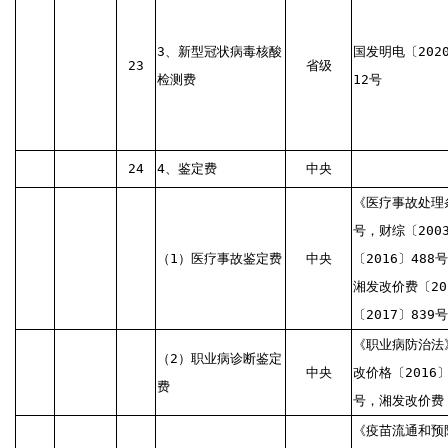
3、新型冠状病毒核酸
国发明电〔202
23
省级
检测费
12号
24
4、鉴定费
中央
《医疗事故处理条
号，财综〔200
（1）医疗事故鉴定费
中央
〔2016〕488
湘发改价费〔20
〔2017〕839号
《职业病防治法》
（2）职业病诊断鉴定
中央
改价格〔2016〕
费
号，湘发改价费〔
《疫苗流通和预