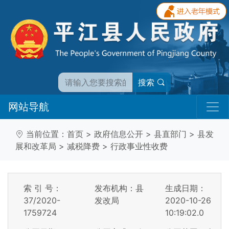
搜索
网站导航
当前位置：
首页
>
政府信息公开
>
县直部门
>
县发
展和改革局
>
减税降费
>
行政事业性收费
索 引 号：
发布机构：县
生成日期：
37/2020-
发改局
2020-10-26
1759724
10:19:02.0