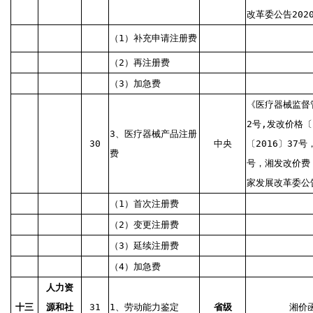
改革委公告202
（1）补充申请注册费
（2）再注册费
（3）加急费
《医疗器械监督
2号,发改价格〔
3、医疗器械产品注册
30
中央
〔2016〕37号
费
号，湘发改价费〔
家发展改革委公告
（1）首次注册费
（2）变更注册费
（3）延续注册费
（4）加急费
人力资
十三
源和社
31
1、劳动能力鉴定
省级
湘价函