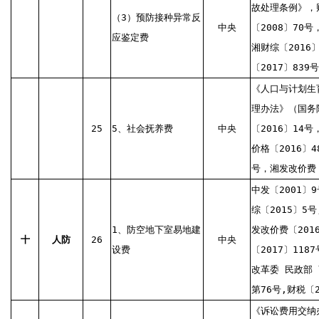
故处理条例》，财
（3）预防接种异常反
中央
〔2008〕70号
应鉴定费
湘财综〔2016
〔2017〕839号
《人口与计划生
理办法》（国务
25
5、社会抚养费
中央
〔2016〕14号
价格〔2016〕4
号，湘发改价费〔
中发〔2001〕
综〔2015〕5号
1、防空地下室易地建
发改价费〔201
十
人防
26
中央
设费
〔2017〕11
改革委 民政部 
第76号,财税〔2
《诉讼费用交纳办