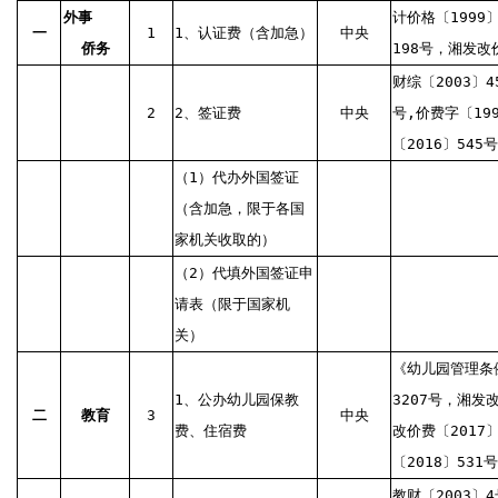
外事
计价格〔1999〕
一
1
1、认证费（含加急）
中央
侨务
198号，湘发改价
财综〔2003〕4
2
2、签证费
中央
号,价费字〔19
〔2016〕545号
（1）代办外国签证
（含加急，限于各国
家机关收取的）
（2）代填外国签证申
请表（限于国家机
关）
《幼儿园管理条
1、公办幼儿园保教
3207号，湘发
二
教育
3
中央
费、住宿费
改价费〔2017〕
〔2018〕531号
教财〔2003〕4