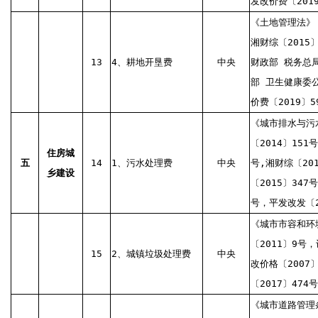
发改价费〔2019
《土地管理法》
湘财综〔2015〕
13
4、耕地开垦费
中央
财政部 税务总
部 卫生健康委公
价费〔2019〕5
《城市排水与污
〔2014〕151
住房城
五
14
1、污水处理费
中央
号,湘财综〔20
乡建设
〔2015〕347
号，平发改发〔2
《城市市容和环
〔2011〕9号，
15
2、城镇垃圾处理费
中央
改价格〔2007
〔2017〕474
《城市道路管理条