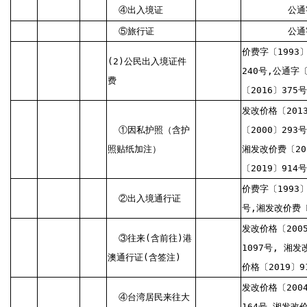
④出入境证
公通
⑤旅行证
公通
价费字〔1993〕
(2)公民出入境证件
240号,公通字
费
〔2016〕375
发改价格〔201
①因私护照（含护
〔2000〕293
照贴纸加注）
湘发改价费〔20
〔2019〕914号
价费字〔1993〕
②出入境通行证
号,湘发改价费〔
发改价格〔200
③往来(含前往)港
1097号, 湘发
澳通行证(含签注)
价格〔2019〕9
发改价格〔2004
④台湾居民来往大
164号,湘发改