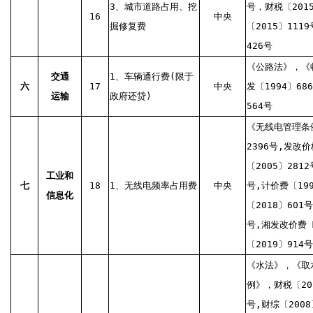
3、城市道路占用、挖
号，财税〔201
16
中央
掘修复费
〔2015〕111
426号
《公路法》，《
交通
1、车辆通行费(限于
六
17
中央
发〔1994〕68
运输
政府还贷)
564号
《无线电管理条例
2396号,发改价
〔2005〕281
工业和
七
18
1、无线电频率占用费
中央
号,计价费〔19
信息化
〔2018〕601
号,湘发改价费〔
〔2019〕914号
《水法》，《取
例》，财税〔20
号,财综〔2008