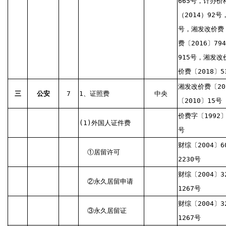
665号，计办价
（2014）92号
号，湘发改价费〔
费〔2016〕7
915号，湘发改
价费〔2018〕5
湘发改价费〔20
三
公安
7
1、证照费
中央
〔2010〕15号
价费字〔1992〕
(1)外国人证件费
号
财综〔2004〕6
①居留许可
2230号
财综〔2004〕3
②永久居留申请
1267号
财综〔2004〕3
③永久居留证
1267号