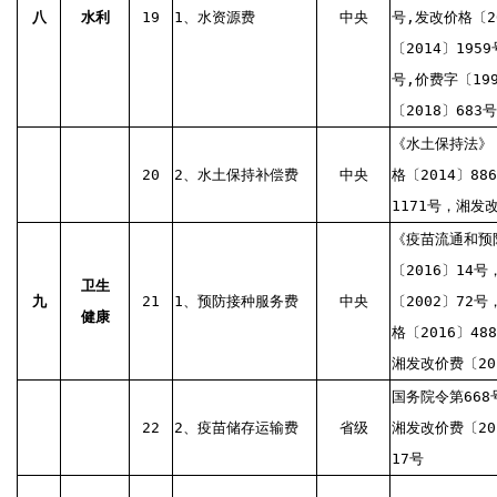
八
水利
19
1、水资源费
中央
号,发改价格〔2
〔2014〕195
号,价费字〔19
〔2018〕683
《水土保持法》，
20
2、水土保持补偿费
中央
格〔2014〕8
1171号，湘发改
《疫苗流通和预
〔2016〕14号
卫生
九
21
1、预防接种服务费
中央
〔2002〕72号
健康
格〔2016〕48
湘发改价费〔20
国务院令第668
22
2、疫苗储存运输费
省级
湘发改价费〔20
17号