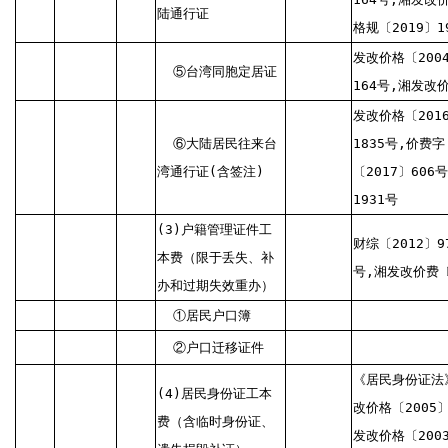
陆通行证
格规〔2019〕1
发改价格〔2004
⑤台湾同胞定居证
164号,湘发改价
发改价格〔201
⑥大陆居民往来台
1835号,价费字
湾通行证(含签注)
〔2017〕606
1931号
(3)户籍管理证件工
财综〔2012〕9
本费（限于丢失、补
号,湘发改价费〔
办和过期失效重办）
①居民户口簿
②户口迁移证件
《居民身份证法》
(4)居民身份证工本
改价格〔2005〕
费（含临时身份证、
发改价格〔200