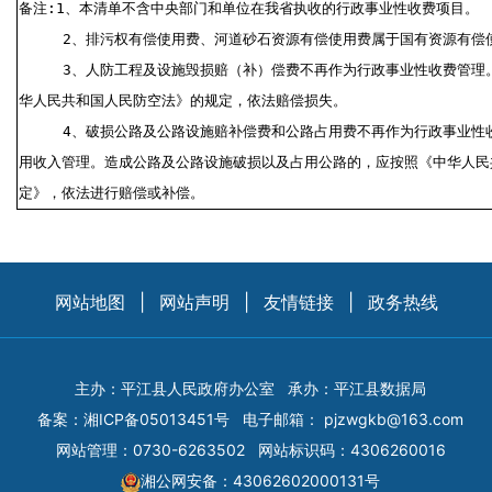
备注:1、本清单不含中央部门和单位在我省执收的行政事业性收费项目。
2、排污权有偿使用费、河道砂石资源有偿使用费属于国有资源有偿
3、人防工程及设施毁损赔（补）偿费不再作为行政事业性收费管理
华人民共和国人民防空法》的规定，依法赔偿损失。
4、破损公路及公路设施赔补偿费和公路占用费不再作为行政事业性
用收入管理。造成公路及公路设施破损以及占用公路的，应按照《中华人民
定》，依法进行赔偿或补偿。
网站地图
|
网站声明
|
友情链接
|
政务热线
主办：平江县人民政府办公室
承办：平江县数据局
备案：
湘ICP备05013451号
电子邮箱：
pjzwgkb@163.com
网站管理：0730-6263502
网站标识码：4306260016
湘公网安备：43062602000131号