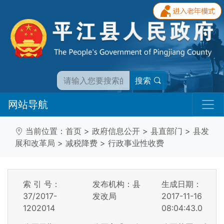
搜索
网站导航
当前位置：
首页
>
政府信息公开
>
县直部门
>
县发
展和改革局
>
减税降费
>
行政事业性收费
索 引 号：
发布机构：县
生成日期：
37/2017-
发改局
2017-11-16
1202014
08:04:43.0