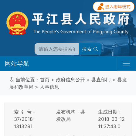
搜索
网站导航
当前位置：
首页
>
政府信息公开
>
县直部门
>
县发
展和改革局
>
人事信息
索 引 号：
发布机构：县
生成日期：
37/2018-
发改局
2018-03-12
1313291
11:37:43.0