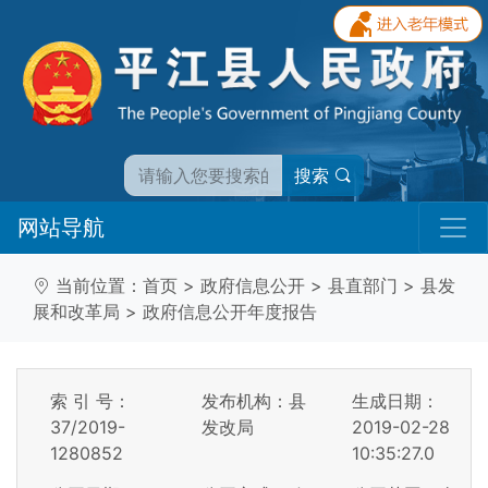
搜索
网站导航
当前位置：
首页
>
政府信息公开
>
县直部门
>
县发
展和改革局
>
政府信息公开年度报告
索 引 号：
发布机构：县
生成日期：
37/2019-
发改局
2019-02-28
1280852
10:35:27.0