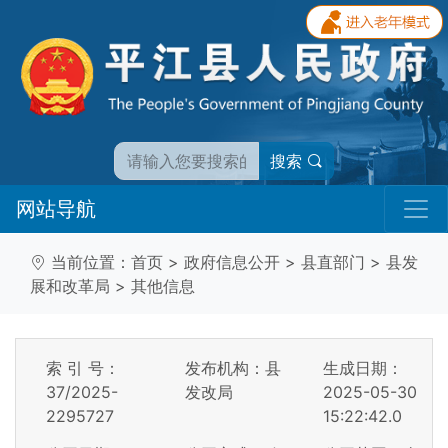
搜索
网站导航
当前位置：
首页
>
政府信息公开
>
县直部门
>
县发
展和改革局
>
其他信息
索 引 号：
发布机构：县
生成日期：
37/2025-
发改局
2025-05-30
2295727
15:22:42.0