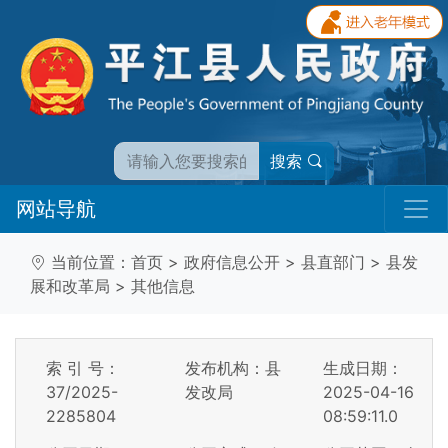
搜索
网站导航
当前位置：
首页
>
政府信息公开
>
县直部门
>
县发
展和改革局
>
其他信息
索 引 号：
发布机构：县
生成日期：
37/2025-
发改局
2025-04-16
2285804
08:59:11.0