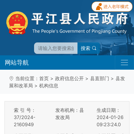
搜索
网站导航
当前位置：
首页
>
政府信息公开
>
县直部门
>
县发
展和改革局
>
机构信息
索 引 号：
发布机构：县
生成日期：
37/2024-
发改局
2024-01-26
2160949
09:23:24.0