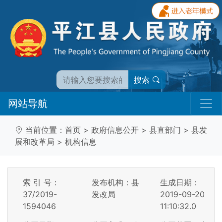
搜索
网站导航
当前位置：
首页
>
政府信息公开
>
县直部门
>
县发
展和改革局
>
机构信息
索 引 号：
发布机构：县
生成日期：
37/2019-
发改局
2019-09-20
1594046
11:10:32.0