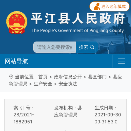
搜索
网站导航
当前位置：
首页
>
政府信息公开
>
县直部门
>
县应
急管理局
>
生产安全
>
安全执法
索 引 号：
发布机构：县
生成日期：
28/2021-
应急管理局
2021-09-30
1862951
09:31:53.0