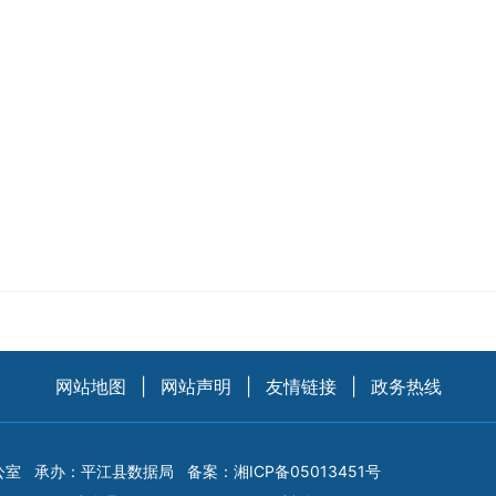
网站地图
|
网站声明
|
友情链接
|
政务热线
公室
承办：平江县数据局
备案：
湘ICP备05013451号