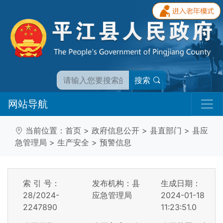
搜索
网站导航
当前位置：
首页
>
政府信息公开
>
县直部门
>
县应
急管理局
>
生产安全
>
预警信息
索 引 号：
发布机构：县
生成日期：
28/2024-
应急管理局
2024-01-18
2247890
11:23:51.0