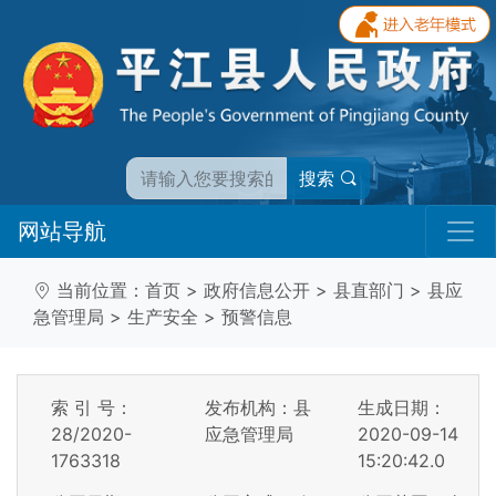
搜索
网站导航
当前位置：
首页
>
政府信息公开
>
县直部门
>
县应
急管理局
>
生产安全
>
预警信息
索 引 号：
发布机构：县
生成日期：
28/2020-
应急管理局
2020-09-14
1763318
15:20:42.0