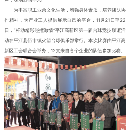
为丰富职工业余文化生活，增强身体素质，培养团队协
作精神，为产业工人提供展示自己的平台，11月21日至22
日，“杆动精彩碰撞激情”平江高新区第一届台球竞技联谊活
动在平江县伍市镇火箭台球俱乐部举行。本次比赛由平江高
新区工会联合会举办，12支来自各个企业的队伍参加比赛。