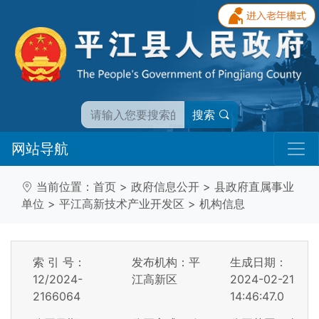
搜索
网站导航
当前位置：
首页
>
政府信息公开
>
县政府直属事业
单位
>
平江高新技术产业开发区
>
机构信息
索 引 号：
发布机构：平
生成日期：
12/2024-
江高新区
2024-02-21
2166064
14:46:47.0