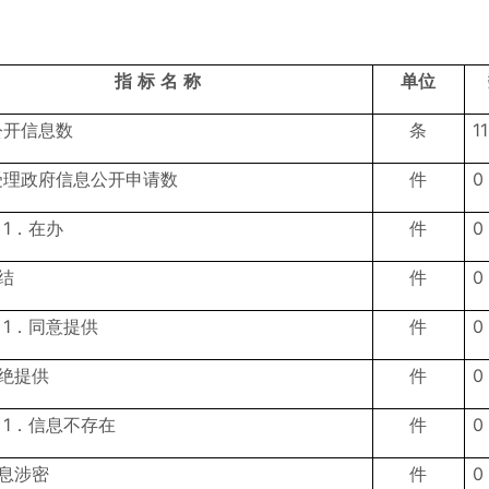
指
标
名
称
单位
公开信息数
条
1
受理政府信息公开申请数
件
0
1．在办
件
0
结
件
0
1．同意提供
件
0
绝提供
件
0
1．信息不存在
件
0
息涉密
件
0