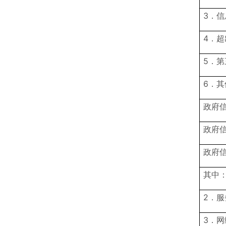
3．
4．
5．
6．其
政府
政府
政府
其中：
2．服
3．