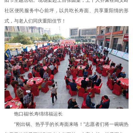
阳节主题活动。现场架起上百张圆桌，上千人齐聚在高义岭
社区便民服务中心前坪，以共吃长寿面、共享重阳情的形
式，与老人们同庆重阳佳节！
饱口福!长寿绵绵福运长
“刚出锅、热乎乎的长寿面来咯！”志愿者们将一碗碗热