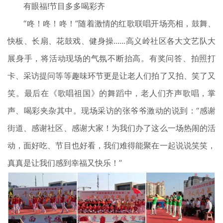
有眼福!节目多多喝彩齐
“咚！咚！咚！”随着激情的红歌联唱开场亮相，鼓舞、
快板、长扇、花鼓戏、健身操......高义岭社区各大文艺队大
展身手，将活动现场的气氛不断抬高。有奖问答、拍照打
卡、采访提问等等趣味环节更是让老人们拍了又拍、笑了又
笑。最后在《歌唱祖国》的舞蹈中，老人们齐声歌唱，掌
声、喝彩夹杂其中。现场采访的张爷爷激动的说到：“感谢
街道、感谢社区、感谢大家！为我们办了这么一场热闹的活
动，面好吃、节目也好看，我们难得能聚在一起说说笑笑，
真真是让我们感到幸福又快乐！”