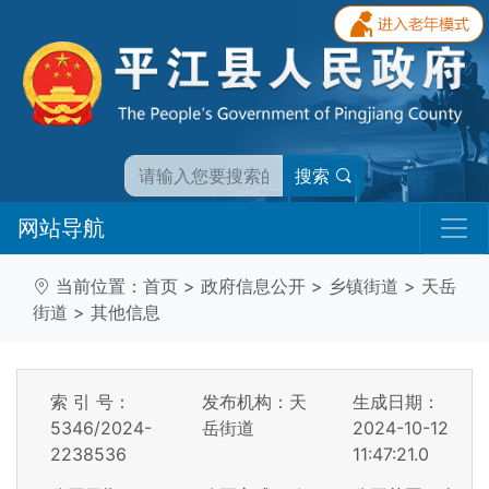
搜索
网站导航
当前位置：
首页
>
政府信息公开
>
乡镇街道
>
天岳
街道
>
其他信息
索 引 号：
发布机构：天
生成日期：
5346/2024-
岳街道
2024-10-12
2238536
11:47:21.0