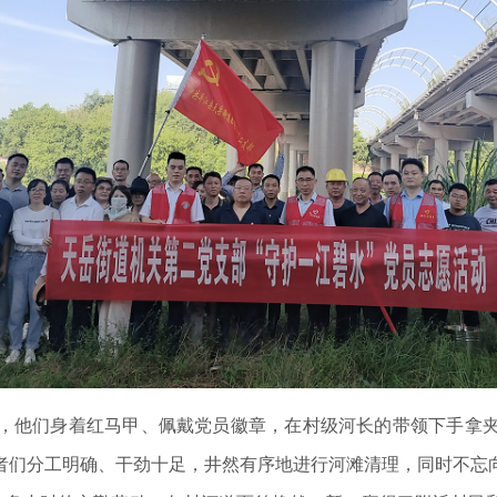
，他们身着红马甲、佩戴党员徽章，在村级河长的带领下手拿
者们分工明确、干劲十足，井然有序地进行河滩清理，同时不忘