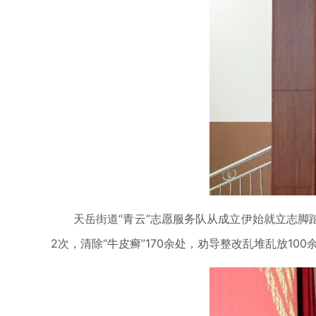
天岳街道“青云”志愿服务队从成立伊始就立志脚
2次，清除“牛皮癣”170余处，劝导整改乱堆乱放1