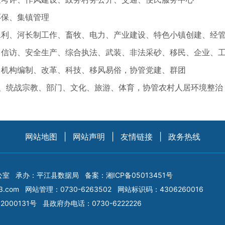
环保、集镇管理
水利、河长制工作、畜牧、电力、产业建设、特色小镇创建、经
法、信访、安全生产、综合执法、武装、非法采砂、移民、企业、
、机构编制、改革、科技、移风易俗，协管党建、群团
态、统战宗教、部门、文化、旅游、体育，协管农村人居环境整治
网站地图
|
网站声明
|
友情链接
|
政务热线
公室
承办：平江县数据局
备案：
湘ICP备05013451号
3.com
网站管理：0730-6263502
网站标识码：4306260016
2000131号
县政府办电话：0730-6222226