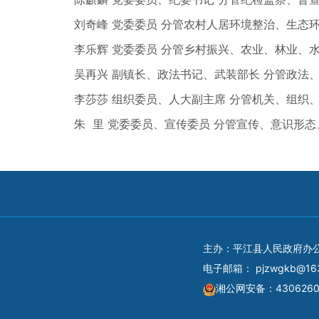
刘奇峰 党委委员 分管农村人居环境整治、生态
李乐辉 党委委员 分管乡村振兴、农业、林业、
吴再兴 副镇长、政法书记、武装部长 分管政
李莎莎 组织委员、人大副主席 分管机关、组织
朱 里 党委委员、宣传委员 分管宣传、意识形
主办：平江县人民政府办
电子邮箱：
pjzwgkb@16
湘公网安备：4306260