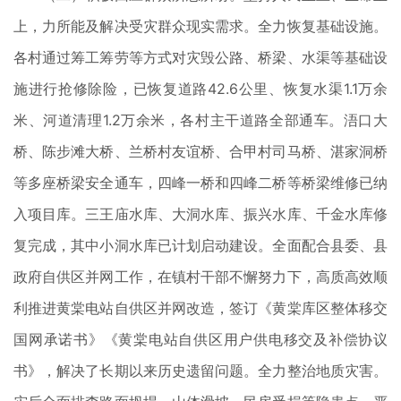
上，力所能及解决受灾群众现实需求。全力恢复基础设施。
各村通过筹工筹劳等方式对灾毁公路、桥梁、水渠等基础设
施进行抢修除险，已恢复道路42.6公里、恢复水渠1.1万余
米、河道清理1.2万余米，各村主干道路全部通车。浯口大
桥、陈步滩大桥、兰桥村友谊桥、合甲村司马桥、湛家洞桥
等多座桥梁安全通车，四峰一桥和四峰二桥等桥梁维修已纳
入项目库。三王庙水库、大洞水库、振兴水库、千金水库修
复完成，其中小洞水库已计划启动建设。全面配合县委、县
政府自供区并网工作，在镇村干部不懈努力下，高质高效顺
利推进黄棠电站自供区并网改造，签订《黄棠库区整体移交
国网承诺书》《黄棠电站自供区用户供电移交及补偿协议
书》，解决了长期以来历史遗留问题。全力整治地质灾害。