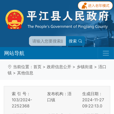
搜索
网站导航
当前位置：
首页
>
政府信息公开
>
乡镇街道
>
浯口
镇
>
其他信息
索 引 号：
发布机构：浯
生成日期：
103/2024-
口镇
2024-11-27
2252368
09:22:13.0