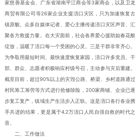
家慈善基金会、广东省湖南平江商会等3家商会，以及卫龙
商贸有限公司等26家企业支援浯口灾区，只为加速恢复古
镇原貌。众多自媒体记者、爱心主播传递浯口灾区声音、汇
聚各方救援力量。在大灾面前，社会各界爱心援助如春花般
绽放，温暖了浯口每一个受困的心灵。三是干群非常齐心。
为争取用最短时间、最快速度恢复家园，浯口许多党员、干
部、群众、志愿者积极响应村级号召，主动参与灾后重建。
截至目前，超过90%以上的灾毁公路、桥梁、乡村道路通过
村民筹工筹劳等方式进行抢修除险，200家商铺、企业已逐
步复工复产，镇域生产生活步入正轨。这是浯口各行各业携
手共进的结果，更是属于4.2万浯口人民自强自救的时代之
音。
二、工作做法