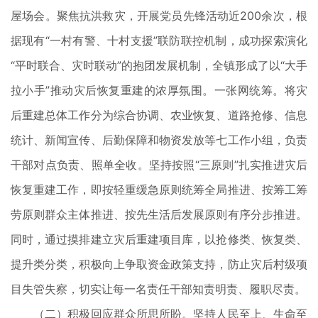
屋场会。聚焦抗洪救灾，开展党员先锋活动近200余次，根
据现有“一村有警、十村支援”联防联控机制，成功探索演化
“平时联合、灾时联动”的抱团发展机制，全镇形成了以“大手
拉小手”推动灾后恢复重建的浓厚氛围。一张网统筹。将灾
后重建总体工作分为综合协调、农业恢复、道路抢修、信息
统计、新闻宣传、后勤保障和物资发放等七工作小组，负责
干部对点负责、照单全收。坚持按照“三原则”扎实推进灾后
恢复重建工作，即按轻重缓急原则统筹全局推进、按筹工筹
劳原则群众主体推进、按先生活后发展原则有序分步推进。
同时，通过摸排建立灾后重建项目库，以抢修类、恢复类、
提升类分类，积极向上争取资金政策支持，防止灾后村级项
目失管失察，切实让每一名责任干部知责明责、履职尽责。
（二）积极回应群众所思所盼。坚持人民至上、生命至