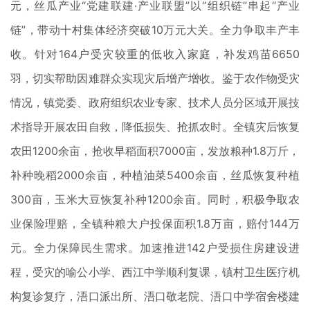
元，丝瓜产业“党建联建·产业联盟”以“组织链”串起“产业
链”，带动十村集体经济突破10万元大关。全力争取丰产丰
收。针对164户受灾较重的低收入家庭，补发鸡苗6650
羽，切实帮助因难群众实现灾后增产增收。鉴于农作物受灾
情况，镇党委、政府组织农业专家、技术人员分区域开展技
术指导开展农田自救，降低损失、抢抓农时。全镇灾后恢复
农田1200余亩，抢收早稻面积7000亩，发放粮种1.8万斤，
补种晚稻2000余亩，种植油菜5400余亩，丝瓜恢复种植
300亩，玉米大豆恢复补种1200余亩。同时，积极争取农
业保险理赔，全镇种粮大户投保面积1.8万亩，赔付144万
元。全力保障民生需求。加速推进142户受损住房建设进
程，受灾的喻公小学、西江中学顺利复课，镇村卫生医疗机
构复诊复疗，浯口派出所、浯口敬老院、浯口中学宿舍楼建