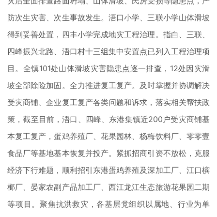
灾后全面排查路面坍塌、山体滑坡、民房受损等隐患点，严
防次生灾害、次生事故发生。浯口小学、三联小学山体滑坡
得到妥善处置，四丰小学完成地灾工程治理。指白、三联、
四峰振兴北路、浯口村十三组集中安置点已列入工程治理项
目。全镇101处山体滑坡灾害隐患点逐一排查，12处因灾滑
坡全部除险加固。全力推进复工复产。及时掌握并协调解决
受灾商铺、企业复工复产各类问题和诉求，落实相关帮扶政
策，截至目前，浯口、四峰、东港集镇近200户受灾商铺基
本复工复产，蛋鸡养殖厂、花果园林、杨梅饮料厂、零零壹
食品厂等基地基本恢复并投产。紧抓招商引资不放松，克服
经济下行难题，顺利招引东港蛋鸡养殖及深加工厂、江口槟
榔厂、晏家农副产品加工厂、西江龙江生态旅游花果园二期
等项目。聚焦抗洪救灾，各基层党组织以属地、行业为单