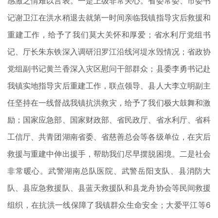
感激之情难以言表。一是上级非常关心。省委常委、市委书
记谢卫江在洪水稍退去就第一时间亲临我镇指导灾后救援和
重建工作，给予了我们莫大关怀和厚爱；省水利厅党组书
记、厅长朱东铁深入调研汨罗江沿线河堤水毁情况；省政协
党组副书记黄兰香深入灾区慰问干部群众；县委李勇书记赴
我镇实地指导灾后重建工作，联点领导、县人大李立明副主
任坚持在一线督战我镇抗洪救灾，给予了我们极大鼓舞和激
励；国家应急部、国家财政部、省民政厅、省水利厅、省科
工信厅、共青团湖南省委、省慈善总会等各级单位，在灾后
救援与重建中伸出援手，帮助我们尽早摆脱困境。二是社会
非常暖心。武警湖南总队医院、武警岳阳支队、县消防大
队、县应急救援队、县蓝天救援队和县龙舟协会等民间救援
组织，在抗洪一线保障了我镇群众生命安全；大爱平江等6