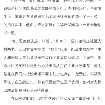
6月中旬，浯口镇江口村发生一起摩托车撞人事故，导
致街道社区居民毛某龙臀部轻微骨折，需住院治疗。事故发
生后，肇事者李某迅速将毛某龙送往医院并垫付了一万多元
的治疗费用。然而，双方家属在后续赔偿问题上一直未能达
成一致。
为了妥善解决这一纠纷，7月18日，浯口镇街道社区支
村两委、江口村支村两委、“群英”代表，以及事故双方当事
人和家属，在毛某龙家中举行了事故协商会议。会议中，街
道社区党支部书记彭浩游指出事故责任主要在于李某，但毛
某龙在夜间出行没考虑车辆来往上也存在一定责任。李某则
承认了自己的过失，并表示愿意承担医疗费用，但对对方提
出的后期费用表示有待商量。
在此关键时刻，“群英”代表江利武发挥了重要作用。他