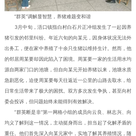
“群英”调解显智慧，养猪难题变和谐
3月中旬，浯口镇指白村白石片正冲组发生了一起因养
猪引发的邻里纠纷。年近六旬的向某元，因身体状况无法外
出务工，便在家中养殖了十余只生猪以维持生计。然而，他
的邻居周某要却因此陷入了困境。周某要一家的生活用水均
源自两家门口的池塘，但自向某元开始养猪以来，池塘水质
急剧恶化，迫使周某要每天往返近一公里的山路去取水，给
日常生活带来了极大的困扰。双方多次发生争执，甚至向村
委会投诉，但问题始终未能得到有效解决。
“群英断是非”第一网格小组的成员向云良、林志兴、向
均义了解到这一情况，主动挺身而出，担当起了化解矛盾的
重任。他们首先深入向某元家中，实地了解其养殖情况，随