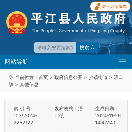
搜索
网站导航
当前位置：
首页
>
政府信息公开
>
乡镇街道
>
浯口
镇
>
其他信息
索 引 号：
发布机构：浯
生成日期：
103/2024-
口镇
2024-11-26
2252122
14:47:14.0