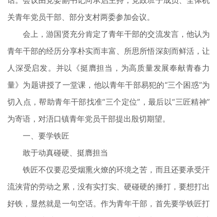
话。会议由党委副书记向承启主持，党政班子成员、全体机
关青年党员干部、部分支村两委参加会议。
会上，游国贤充分肯定了青年干部的交流发言，他认为
青年干部的经历分享朴实而丰富、所思所悟深刻而鲜活，让
人深受启发。并以《挺膺担当，为高质量发展奉献青春力
量》为题讲授了一堂课，他以青年干部易犯的“三个困惑”为
切入点，帮助青年干部找准“三个定位”，最后以“三匠精神”
为寄语，对浯口镇青年党员干部提出殷切期望。
一、要学铁匠
敢于动真碰硬、挺膺担当
铁匠不仅要忍受烟熏火燎的环境之苦，而且还要承受汗
流浃背的劳动之累，没有实打实、硬碰硬的捶打，要想打出
好铁，显然就是一句空话。作为青年干部，首先要学铁匠打