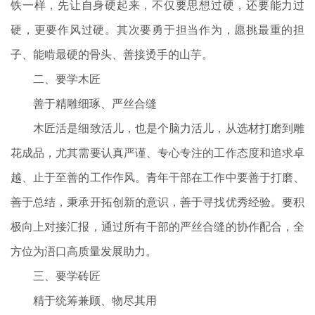
铁一样，先让自身硬起来，不仅要思想过硬，还要能力过
硬，更要作风过硬。其次要勇于担当作为，愿挑最重的担
子、能啃最硬的骨头、善接烫手的山芋。
二、要学木匠
善于精雕细琢、严丝合缝
木匠活是细致活儿，也是个脑力活儿，从选材打磨到雕
花成品，尤其需要认真严谨、专心专注的工作态度和追求卓
越、止于至善的工作作风。青年干部在工作中要善于打磨、
善于总结，秉承开拓创新的意识，善于寻找优秀经验。要积
极向上对接汇报，通过所有干部的严丝合缝的协作配合，全
方位为浯口高质量发展助力。
三、要学砖匠
精于统筹兼顾、物尽其用