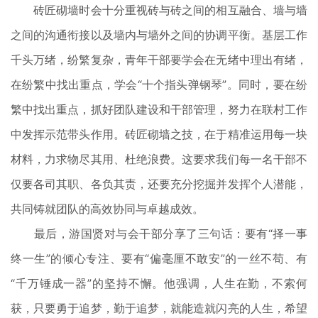
砖匠砌墙时会十分重视砖与砖之间的相互融合、墙与墙
之间的沟通衔接以及墙内与墙外之间的协调平衡。基层工作
千头万绪，纷繁复杂，青年干部要学会在无绪中理出有绪，
在纷繁中找出重点，学会“十个指头弹钢琴”。同时，要在纷
繁中找出重点，抓好团队建设和干部管理，努力在联村工作
中发挥示范带头作用。砖匠砌墙之技，在于精准运用每一块
材料，力求物尽其用、杜绝浪费。这要求我们每一名干部不
仅要各司其职、各负其责，还要充分挖掘并发挥个人潜能，
共同铸就团队的高效协同与卓越成效。
最后，游国贤对与会干部分享了三句话：要有“择一事
终一生”的倾心专注、要有“偏毫厘不敢安”的一丝不苟、有
“千万锤成一器”的坚持不懈。他强调，人生在勤，不索何
获，只要勇于追梦，勤于追梦，就能造就闪亮的人生，希望