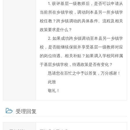
1. 获评基层一级教师后，是否可以申请从
江
县
当前所在乡镇学校，调动到本县另一所乡镇学
政
校任教？跨乡镇调动的具体条件、流程及相关
府
政策要求是什么？
科
2. 如果成功跨乡镇调动至本县另一乡镇学
学
校，是否能继续保留并享受基层一级教师对应
化、
的岗位待遇、相关补贴？如果调入学校同样属
民
主
于基层乡镇学校，待遇政策是否有变化？
化
恳请您在百忙之中予以答复，万分感谢！
水
此致
平，
敬礼！
提
高
办
受理回复
事
效