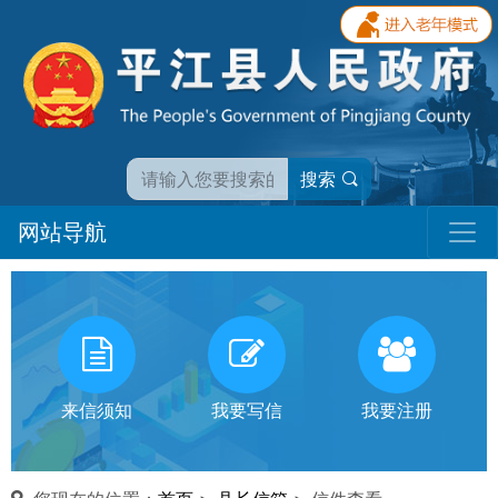
搜索
网站导航
我
有
话
来信须知
我要写信
我要注册
对