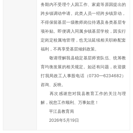
发
务期内不受理个人因工作、家庭等原因提出的
展
跨乡镇调动申请。此类人员一经跨乡镇异动，
工
不得保留基层一级教师岗位待遇及各类基层专
作
提
项补贴。即便调入同属乡镇基层学校，因实行
出
定岗定校属地管理，也无法延续相关职称配套
意
福利，不再享受基层倾斜政策。
见
敬请理解我县稳定基层师资队伍、统筹教
与
育均衡发展的相关规定。如还有问题，欢迎拨
建
打我局政工人事股电话（0730—6234682）
议；
咨询、反映。
2、
您
再次感谢您对我县教育工作的关注与理
在
解，祝您工作顺利、万事如意！
提
平江县教育局
交
2026年5月19日
信
件