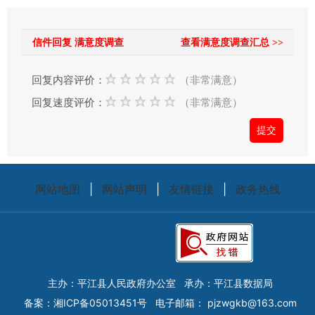
的
时
信件回复 满意度调查
查看满意度调查汇总 >>
候，
请
回复内容评价：
（非常满意）
根
回复速度评价：
（非常满意）
据
实
际
情
况
网站地图
|
网站声明
|
友情链接
|
政务热线
选
择
信
件
类
主办：平江县人民政府办公室
承办：平江县数据局
型；
备案：
湘ICP备05013451号
电子邮箱：
pjzwgkb@163.com
信