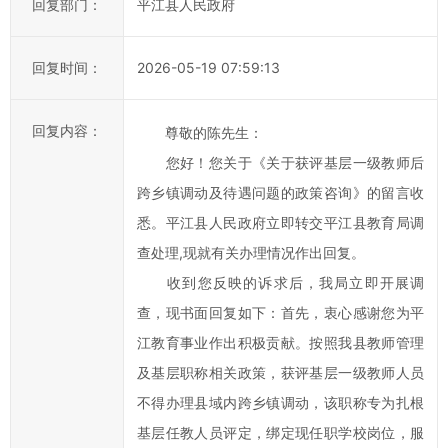
回复部门：
平江县人民政府
率，
欢
迎
回复时间：
2026-05-19 07:59:13
您
通
回复内容：
尊敬的陈先生：
过
县
您好！您关于《关于获评基层一级教师后
长
跨乡镇调动及待遇问题的政策咨询》的留言收
信
悉。平江县人民政府立即转交平江县教育局调
箱
查处理,现就有关办理情况作出回复。
对
收到您反映的诉求后，我局立即开展调
平
查，现书面回复如下：首先，衷心感谢您为平
江
江教育事业作出积极贡献。按照我县教师管理
县
政
及基层职称相关政策，获评基层一级教师人员
府
不得办理县域内跨乡镇调动，该职称专为扎根
的
基层任教人员评定，绑定现任职学校岗位，服