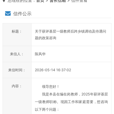
您现在的位置：
首页
>
县长信箱
> 信件查看
县
信件公示
长
说
标题：
关于获评基层一级教师后跨乡镇调动及待遇问
信
题的政策咨询
箱
说
来信人：
陈风华
明：
1、
来信时间：
2026-05-14 16:37:02
为
进
一
内容：
领导您好！
步
我是本县在编在岗教师，2025年获评基层
提
一级教师职称。现因工作和家庭需要，想咨询
高
以下两个问题：
平