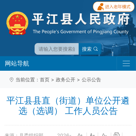
搜索
网站导航
当前位置：
首页
>
政务公开
>
公示公告
平江县县直（街道）单位公开遴
选（选调） 工作人员公告
来源：县委组织部
2026-
|
|
|
|