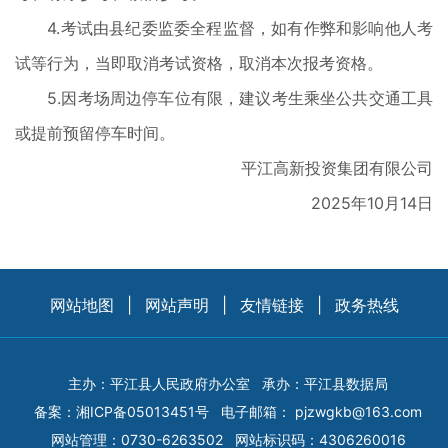
4.考试由县纪委监委全程监督，如有作弊和影响他人考
试等行为，当即取消考试资格，取消本次报考资格。
5.因考场周边停车位有限，建议考生乘坐公共交通工具
或提前预留停车时间。
平江高新投资集团有限公司
2025年10月14日
网站地图
|
网站声明
|
友情链接
|
政务热线
主办：平江县人民政府办公室
承办：平江县数据局
备案：
湘ICP备05013451号
电子邮箱：
pjzwgkb@163.com
网站管理：0730-6263502
网站标识码：4306260016