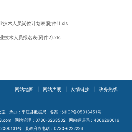
术人员岗位计划表(附件1).xls
技术人员报名表(附件2).xls
网站地图
|
网站声明
|
友情链接
|
政务热线
公室
承办：平江县数据局
备案：
湘ICP备05013451号
3.com
网站管理：0730-6263502
网站标识码：4306260016
2000131号
县政府办电话：0730-6222226