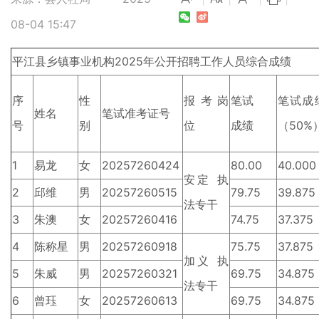
08-04 15:47
平江县乡镇事业机构2025年公开招聘工作人员综合成绩
序
性
报考岗
笔试
笔试成
姓名
笔试准考证号
号
别
位
成绩
（50%
1
易龙
女
20257260424
80.00
40.000
安定 执
2
邱维
男
20257260515
79.75
39.875
法专干
3
朱澳
女
20257260416
74.75
37.375
4
陈称星
男
20257260918
75.75
37.875
加义 执
5
朱威
男
20257260321
69.75
34.875
法专干
6
曾珏
女
20257260613
69.75
34.875