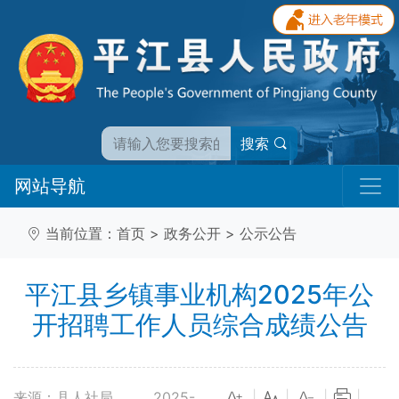
搜索
网站导航
当前位置：
首页
>
政务公开
>
公示公告
平江县乡镇事业机构2025年公
开招聘工作人员综合成绩公告
来源：县人社局
2025-
|
|
|
|