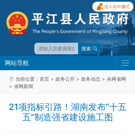
搜索
网站导航
当前位置：
首页
>
政务公开
>
政务动态
>
央网省网
>
省网新闻
21项指标引路！湖南发布“十五
五”制造强省建设施工图