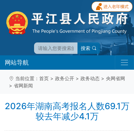
搜索
网站导航
当前位置：
首页
>
政务公开
>
政务动态
>
央网省网
>
省网新闻
2026年湖南高考报名人数69.1万
较去年减少4.1万