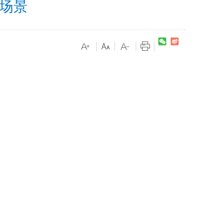
场景
|
|
|
|