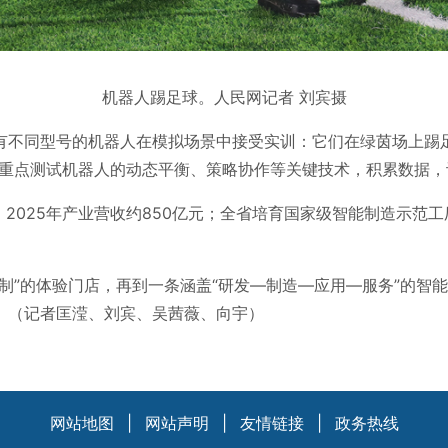
机器人踢足球。人民网记者 刘宾摄
有不同型号的机器人在模拟场景中接受实训：它们在绿茵场上踢
，重点测试机器人的动态平衡、策略协作等关键技术，积累数据，
2025年产业营收约850亿元；全省培育国家级智能制造示范工
制”的体验门店，再到一条涵盖“研发—制造—应用—服务”的智
。（记者匡滢、刘宾、吴茜薇、向宇）
网站地图
|
网站声明
|
友情链接
|
政务热线