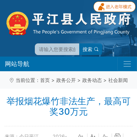
搜索
网站导航
当前位置：
首页
>
政务公开
>
政务动态
>
社会新闻
举报烟花爆竹非法生产，最高可
奖30万元
来源：今日平江
2026-
|
|
|
|